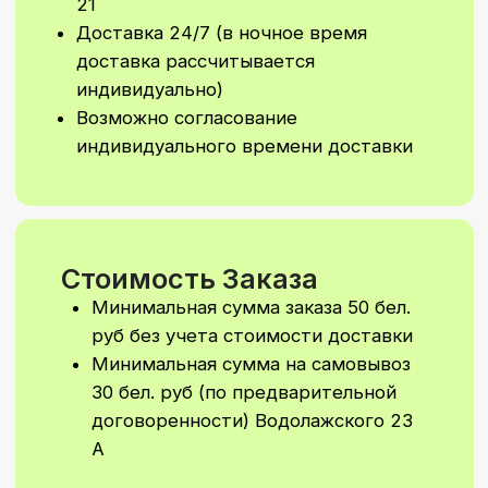
вариант?
Мы сделаем уникальное
оформление шаров или
фотозону специально для
вашего праздника.
Напишите нам,
и мы подготовим
персональный расчёт
Написать в Telegram
Написать в WhatsApp
Подписывайтесь