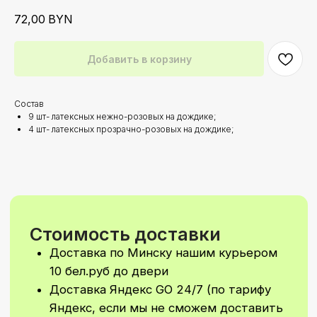
10 бел.руб до двери
72,00
BYN
Доставка Яндекс GO 24/7 (по тарифу
Яндекс, если мы не сможем доставить
лично
Добавить в корзину
Район УРУЧЬЕ 5–7 бел.руб
(в зависимости от удалённости)
При стоимости заказа от 200 бел.руб
Состав
доставка по Минску осуществляется
9 шт- латексных нежно-розовых на дождике;
БЕСПЛАТНО!
4 шт- латексных прозрачно-розовых на дождике;
Самовываз: самостоятельно забрать
свой заказ вы сможете
в Первомайском районе
По ПРЕДВАРИТЕЛЬНОй ЗАПИСИ!
Время доставки
Стандартное время для доставки с 9–
21
Доставка 24/7 (в ночное время
доставка рассчитывается
индивидуально)