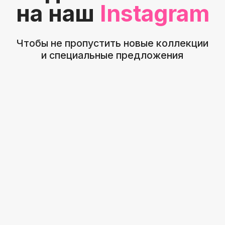
Навигация
График работы
Главная
С 9:00 до 21:00
Покупателям
Пн - Вс
Каталог
ИП Тужик А.И
УНП491443081
Контакты
+ 375 33 305-80-69
Минск - Уручье
© 2025. Все права защищены. Все фотографии
принадлежат их правообладателю.