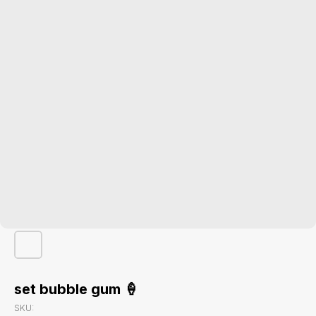
set bubble gum 🍦
Стоимость доставки
SKU:
Доставка по Минску нашим курьером