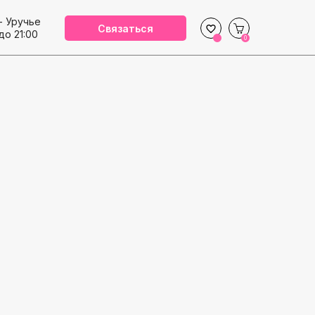
- Уручье
Связаться
до 21:00
0