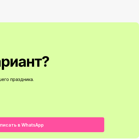
ариант?
его праздника.
писать в WhatsApp