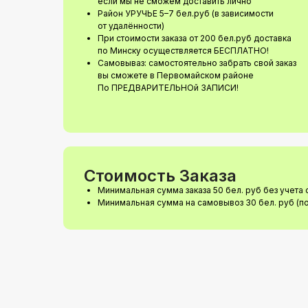
если мы не сможем доставить лично
Район УРУЧЬЕ 5–7 бел.руб (в зависимости
от удалённости)
При стоимости заказа от 200 бел.руб доставка
по Минску осуществляется БЕСПЛАТНО!
Самовываз: самостоятельно забрать свой заказ
вы сможете в Первомайском районе
По ПРЕДВАРИТЕЛЬНОй ЗАПИСИ!
Стоимость Заказа
Минимальная сумма заказа 50 бел. руб без учета 
Минимальная сумма на самовывоз 30 бел. руб (п