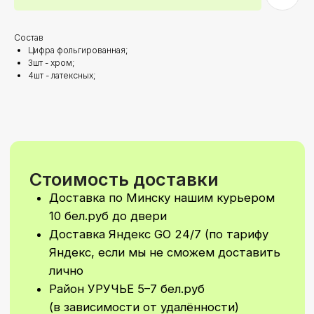
Яндекс, если мы не сможем доставить
лично
Район УРУЧЬЕ 5–7 бел.руб
Состав
(в зависимости от удалённости)
Цифра фольгированная;
При стоимости заказа от 200 бел.руб
3шт - хром;
доставка по Минску осуществляется
4шт - латексных;
БЕСПЛАТНО!
Самовываз: самостоятельно забрать
свой заказ вы сможете
в Первомайском районе
По ПРЕДВАРИТЕЛЬНОй ЗАПИСИ!
Время доставки
Стандартное время для доставки с 9–
21
Доставка 24/7 (в ночное время
доставка рассчитывается
индивидуально)
Возможно согласование
индивидуального времени доставки