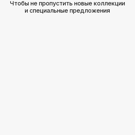
Навигация
График работы
Главная
С 9:00 до 21:00
Покупателям
Пн - Вс
Каталог
ИП Тужик А.И
УНП491443081
Контакты
+ 375 33 305-80-69
Минск - Уручье
© 2025. Все права защищены. Все фотографии
принадлежат их правообладателю.