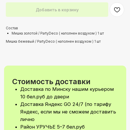
Доставка Яндекс GO 24/7 (по тарифу
Яндекс, если мы не сможем доставить
Добавить в корзину
лично
Район УРУЧЬЕ 5–7 бел.руб
(в зависимости от удалённости)
При стоимости заказа от 200 бел.руб
Состав
доставка по Минску осуществляется
Мишка золотой / PartyDeco ( наполнен воздухом ) 1 шт
БЕСПЛАТНО!
Мишка бежевый / PartyDeco ( наполнен воздухом ) 1 шт
Самовываз: самостоятельно забрать
свой заказ вы сможете
в Первомайском районе
По ПРЕДВАРИТЕЛЬНОй ЗАПИСИ!
Время доставки
Стандартное время для доставки с 9–
21
Доставка 24/7 (в ночное время
доставка рассчитывается
индивидуально)
Возможно согласование
индивидуального времени доставки