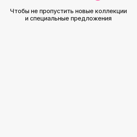
Навигация
График работы
Главная
С 9:00 до 21:00
Покупателям
Пн - Вс
Каталог
ИП Тужик А.И
УНП491443081
Контакты
+ 375 33 305-80-69
Минск - Уручье
© 2025. Все права защищены. Все фотографии
принадлежат их правообладателю.