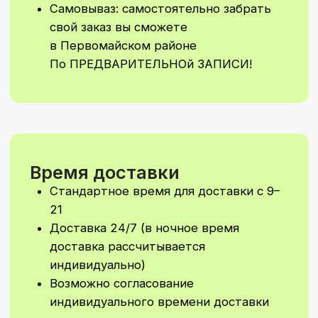
Стоимость Заказа
Минимальная сумма заказа 50 бел.
руб без учета стоимости доставки
Минимальная сумма на самовывоз
30 бел. руб (по предварительной
договоренности) Водолажского 23
А
Не увидели
подходящий
вариант?
Мы сделаем уникальное
оформление шаров или
фотозону специально для