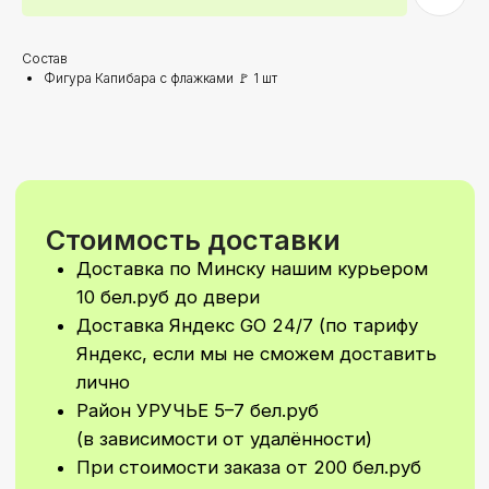
Район УРУЧЬЕ 5–7 бел.руб
(в зависимости от удалённости)
При стоимости заказа от 200 бел.руб
Состав
доставка по Минску осуществляется
Фигура Капибара с флажками 🚩 1 шт
БЕСПЛАТНО!
Самовываз: самостоятельно забрать
свой заказ вы сможете
в Первомайском районе
По ПРЕДВАРИТЕЛЬНОй ЗАПИСИ!
Время доставки
Стандартное время для доставки с 9–
21
Доставка 24/7 (в ночное время
доставка рассчитывается
индивидуально)
Возможно согласование
индивидуального времени доставки