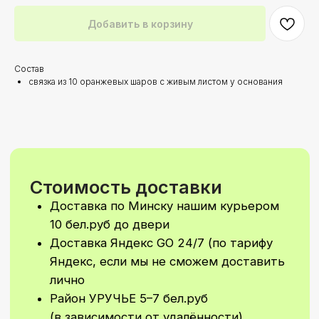
Яндекс, если мы не сможем доставить
лично
Добавить в корзину
Район УРУЧЬЕ 5–7 бел.руб
(в зависимости от удалённости)
При стоимости заказа от 200 бел.руб
Состав
доставка по Минску осуществляется
связка из 10 оранжевых шаров с живым листом у основания
БЕСПЛАТНО!
Самовываз: самостоятельно забрать
свой заказ вы сможете
в Первомайском районе
По ПРЕДВАРИТЕЛЬНОй ЗАПИСИ!
Время доставки
Стандартное время для доставки с 9–
21
Доставка 24/7 (в ночное время
доставка рассчитывается
индивидуально)
Возможно согласование
индивидуального времени доставки