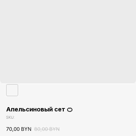
Апельсиновый сет 🍊
Стоимость доставки
SKU:
Доставка по Минску нашим курьером
10 бел.руб до двери
70,00
BYN
80,00
BYN
Доставка Яндекс GO 24/7 (по тарифу