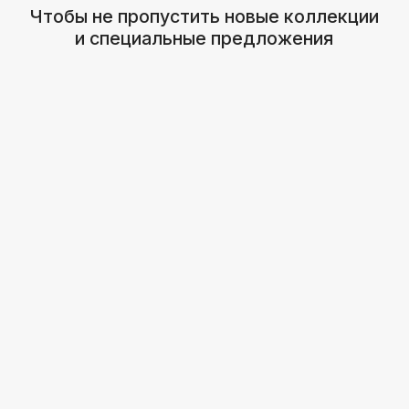
Навигация
График работы
Главная
С 9:00 до 21:00
Покупателям
Пн - Вс
Каталог
ИП Тужик А.И
УНП491443081
Контакты
+ 375 33 305-80-69
Минск - Уручье
© 2025. Все права защищены. Все фотографии
принадлежат их правообладателю.