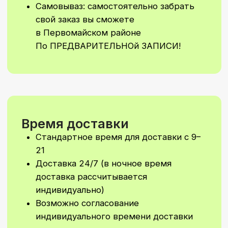
Стоимость Заказа
Минимальная сумма заказа 50 бел.
руб без учета стоимости доставки
Минимальная сумма на самовывоз
30 бел. руб (по предварительной
договоренности) Водолажского 23
А
Не увидели
подходящий
вариант?
Мы сделаем уникальное
оформление шаров или
фотозону специально для