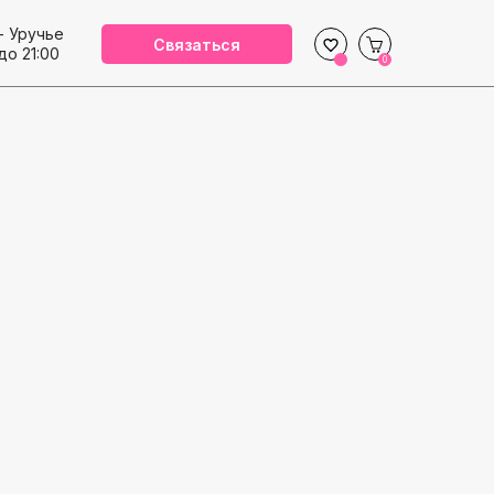
- Уручье
Связаться
до 21:00
0