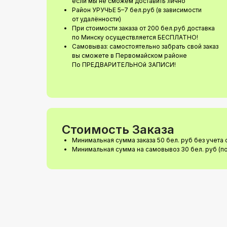
если мы не сможем доставить лично
Район УРУЧЬЕ 5–7 бел.руб (в зависимости
от удалённости)
При стоимости заказа от 200 бел.руб доставка
по Минску осуществляется БЕСПЛАТНО!
Самовываз: самостоятельно забрать свой заказ
вы сможете в Первомайском районе
По ПРЕДВАРИТЕЛЬНОй ЗАПИСИ!
Стоимость Заказа
Минимальная сумма заказа 50 бел. руб без учета 
Минимальная сумма на самовывоз 30 бел. руб (п