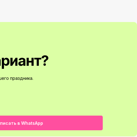
ариант?
его праздника.
писать в WhatsApp